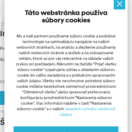
-6 000 €
33 990 €
Táto webstránka používa
s DPH
súbory cookies
najnižšia cena ponuky za posledných 30 dní
39 990 €
Ďalšie
Informácie
My a naši partneri používame súbory cookie a podobné
technológie na optimalizáciu navigácie na našich
webových stránkach, na analýzu a zlepšenie používania
Predvádzacie vozidlo.
našich webových stránok a služieb a na zobrazovanie
reklám, ktoré sú pre vás relevantné na základe vašich
Stav km: cca 650
zvykov pri prehliadaní. Kliknutím na tlačidlo "Prijať všetky
súbory cookie" vyjadrujete súhlas s ukladaním súborov
cookie do vášho zariadenia a s príslušným spracovaním
vašich údajov. Všetky nie nevyhnutne potrebné súbory
BEZPEČNOSŤ
cookie môžete kedykoľvek odmietnuť prostredníctvom
"Odmietnuť všetky" alebo spravovať preferovanú
• Antiblokovací systém ABS + BAS • Stabilizačný systém ESC + 
konfiguráciu prostredníctvom "Nastavenia súborov
Pozrite si celý opis
manažment stability vozidla VSM vrátane kontroly stability prívesu • 
cookie". Viac informácií nájdete v časti "Nastavenia
Asistent na rozjazd do kopca HAC • Airbag vodiča a spolujazdca 
súborov cookie" a v našich
zásadách ochrany osobných
Technické
(vypínateľný) • Predné bočné airbagy • Okenné airbagy vpredu a 
údajov
.
vzadu • Bočný stredový airbag medzi sedadlom vodiča a spolujazdca 
Špecifikácie
• Systém na automatické udržanie vozidla v jazdnom pruhu LKA • 
Systém na nasledovanie jazdného pruhu LFA