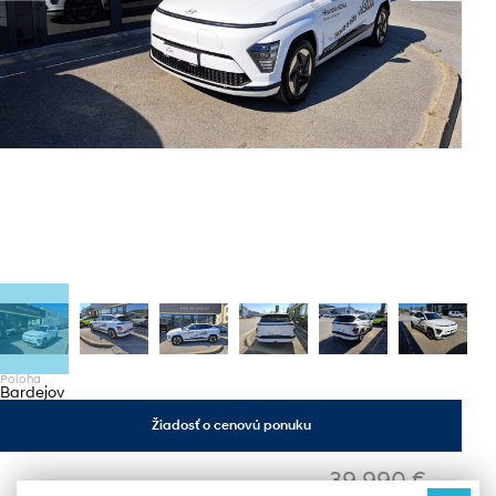
Poloha
Bardejov
Žiadosť o cenovú ponuku
39 990 €