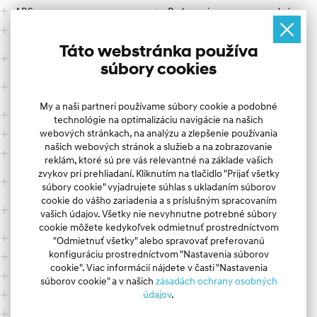
Všetky autá za najlepšie ceny nájdete na www.autocentrum.sk
ABS
Parkovacie senzory - predné
Asistent aktívneho
Parkovacie senzory - zadné
AC AUTOCENTRUM | Vaša odpoveď na cestách
núdzového brzdenia
Táto webstránka používa
ASR - Kontrola trakcie pri
Aktívny asistent zmeny
rozjazde
-------------------------------------------------
súbory cookies
jazdného pruhu
Vzduchové výduchy
RCTA - Upozornenie na
dopravu za vozidlom
Vzduchové výduchy - zadné
My a naši partneri používame súbory cookie a podobné
Android Auto
LED svetlá
technológie na optimalizáciu navigácie na našich
webových stránkach, na analýzu a zlepšenie používania
Apple CarPlay
LED svetlomety zadné
našich webových stránok a služieb a na zobrazovanie
LDA - Systém varovania pri
Spätné zrkadlá - elektricky
reklám, ktoré sú pre vás relevantné na základe vašich
opustení jazdného pruhu
sklopné vonkajšie
zvykov pri prehliadaní. Kliknutím na tlačidlo "Prijať všetky
AHB - Automatické
Riadenie na volante
súbory cookie" vyjadrujete súhlas s ukladaním súborov
prepínanie diaľkových svetiel
cookie do vášho zariadenia a s príslušným spracovaním
Adaptívne osvetlenie
Asistent predchádzania
vašich údajov. Všetky nie nevyhnutne potrebné súbory
kolíziám na križovatke
Spätné zrkadlá - vyhrievané
cookie môžete kedykoľvek odmietnuť prostredníctvom
Airbag - bočný vodičov
Vyhrievané sedadlá - predné
"Odmietnuť všetky" alebo spravovať preferovanú
konfiguráciu prostredníctvom "Nastavenia súborov
Airbagy - bočné vpredu
Vyhrievané sedadlo
spolujazdca
cookie". Viac informácií nájdete v časti "Nastavenia
Digitálny kľúč
súborov cookie" a v našich
zásadách ochrany osobných
Airbag - kolenný vodičov
údajov
.
Senzor dažďa
Airbag - kolenný spolujazdca
Senzor šera