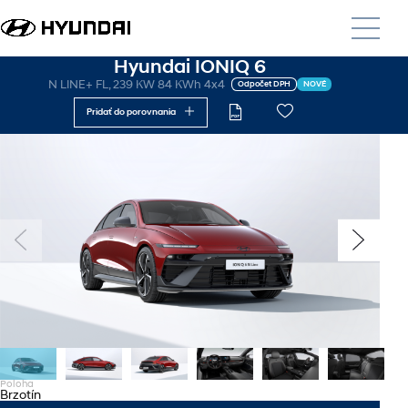
Hyundai IONIQ 6
N LINE+ FL, 239 KW 84 KWh 4x4
Odpočet DPH
NOVÉ
Pridať do porovnania
Poloha
Brzotín