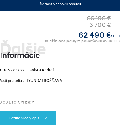
Žiadosť o cenovú ponuku
66 190 €
-3 700 €
62 490 €
s DPH
najnižšia cena ponuky za posledných 30 dní
66 190 €
Ďalšie
Informácie
0905 279 733 – Janka a Andrej
Vaši priatelia z HYUNDAI ROŽŇAVA
-------------------------------------------------
AC AUTO-VÝHODY
 Výkup jazdených áut všetkých značiek
Pozrite si celý opis
 Garancia najlepšej ceny na trhu