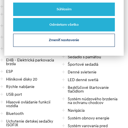
Airbag - vodiča
Dotykový monitor
Súhlasím
Airbag - spolujazdca
Elektricky ovládané predné
okná
Predné airbagy pre zadné
sedadlá
Odmietam všetko
Elektricky ovládané zadné
okná
Lakťová opierka - predná
Elektricky nastaviteľné
Lakťová opierka - zadná
Zmeniť nastavenie
sedadlo vodiča
Elektricky nastaviteľná
Elektricky nastaviteľné
bedrová opierka - vodič
sedadlá
Sedadlo s pamäťou
EHB - Elektrická parkovacia
brzda
Športové sedadlá
ESP
Denné svietenie
Hliníkové disky 20
LED denné svetlá
Rýchle nabíjanie
Bezkľúčové štartovanie
tlačidlom
USB port
Systém núdzového brzdenia
Hlasové ovládanie funkcií
na ochranu chodcov
vozidla
Navigácia
Bluetooth
Systém obnovy energie
Uchytenie detskej sedačky
ISOFIX
Systém varovania pred