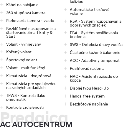
kolíziou
Kábel na nabíjanie
Automatické tiesňové
360 stupňová kamera
volanie
Parkovacia kamera - vzadu
RSA - Systém rozpoznávania
dopravných značiek
Bezkľúčové nastupovanie a
štartovanie Smart Entry &
EBA - Systém posilňovania
Start
brzdenia
Volant - vyhrievaný
SWS - Detekcia únavy vodiča
Kožený volant
Čiastočne kožené čalúnenie
Športovný volant
ACC - Adaptívny tempomat
Volant - multifunkčný
Posilňovač riadenia
Klimatizácia - dvojzónová
HAC - Asistent rozjazdu do
kopca
Klimatizácia pre spolujezdcu
na zadných sedadlách
Displej typu Head-Up
TPWS - Kontrola tlaku
Hands-free systém
pneumatík
Bezdrôtové nabíjanie
Kontrola vzdialenosti
Predajca
AC AUTOCENTRUM