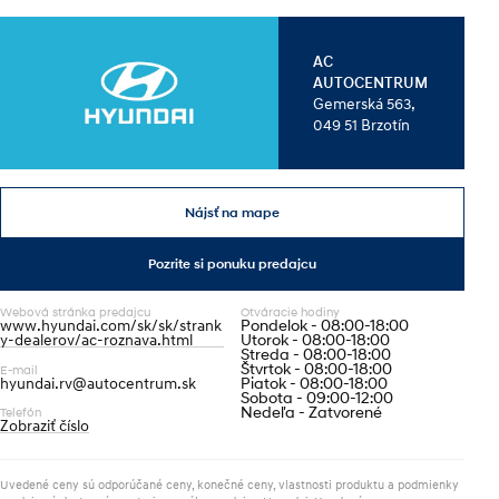
AC
AUTOCENTRUM
Gemerská 563,
049 51 Brzotín
Nájsť na mape
Pozrite si ponuku predajcu
Webová stránka predajcu
Otváracie hodiny
www.hyundai.com/sk/sk/strank
Pondelok - 08:00-18:00
y-dealerov/ac-roznava.html
Utorok - 08:00-18:00
Streda - 08:00-18:00
Štvrtok - 08:00-18:00
E-mail
hyundai.rv@autocentrum.sk
Piatok - 08:00-18:00
Sobota - 09:00-12:00
Nedeľa - Zatvorené
Telefón
Zobraziť číslo
Uvedené ceny sú odporúčané ceny, konečné ceny, vlastnosti produktu a podmienky