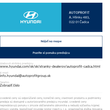
Kontrola originality.
AUTOPROFIT
A. Hlinku 483,
022 01 Čadca
Financovanie:
0 % Finančný leasing, Akontácia od 15 %, Spotrebný úver, 
Operatívny leasing
Nájsť na mape
Pozrite si ponuku predajcu
Webová stránka predajcu
www.hyundai.com/sk/sk/stranky-dealerov/autoprofit-cadca.html
E-mail
info.hyundai@autoprofitgroup.sk
Telefón
Zobraziť číslo
Uvedené ceny sú odporúčané ceny, konečné ceny, vlastnosti produktu a podmienky
predaja sú dostupné u autorizovaného predajcu Hyundai. Uvedené ceny
nepredstavujú ponuku v zmysle občianskeho zákonníka a nebudú súčasťou kúpnej
zmluvy vozidla. Spoločnosť Hyundai Motor Czech s. r. o., organizačná zložka Slovakia