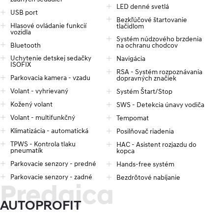
LED denné svetlá
parkovacie senzory, Samostmievacie vnútorné spätné zrkadlo, 
USB port
Smart Pack (inteligentný kľúč so štartovacím tlačidlom na 
Bezkľúčové štartovanie
Hlasové ovládanie funkcií
tlačidlom
prístrojovej doske, kľučky s osvetlením, dažďový senzor, bezdrôtové 
vozidla
nabíjanie mobilného telefónu)
Systém núdzového brzdenia
Bluetooth
na ochranu chodcov
Audio: Integrovaná navigácia s 10,25“ farebným LCD a služby Apple 
Uchytenie detskej sedačky
Navigácia
ISOFIX
CarPlay/ Android Auto/Bluelink/Live Services, Ovládanie 
RSA - Systém rozpoznávania
audiosystému na volante, Digitálne rozhlasové vysielanie DAB, 
Parkovacia kamera - vzadu
dopravných značiek
Bluetooth, USB-A port vpredu, USB-C nabíjací port vpredu, USB-C 
Volant - vyhrievaný
Systém Štart/Stop
nabíjacie porty vzadu, Zadná parkovacia kamera, Počet 
reproduktorov: 6
Kožený volant
SWS - Detekcia únavy vodiča
Volant - multifunkčný
Tempomat
Klimatizácia - automatická
Posilňovač riadenia
Záruky:
TPWS - Kontrola tlaku
HAC - Asistent rozjazdu do
pneumatík
kopca
5  rokov záruka bez obmedzenia počtu najazdených km,
Parkovacie senzory - predné
Hands-free systém
5 rokov asistenčná služba,
Parkovacie senzory - zadné
Bezdrôtové nabíjanie
Predajca
5 rokov zvýhodnená prehliadka,
AUTOPROFIT
Možný odpočet DPH,