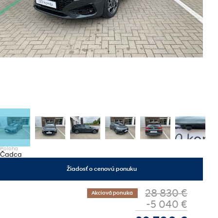
Poloha
Čadca
Žiadosť o cenovú ponuku
28 830 €
Akciová ponuka
-5 040 €