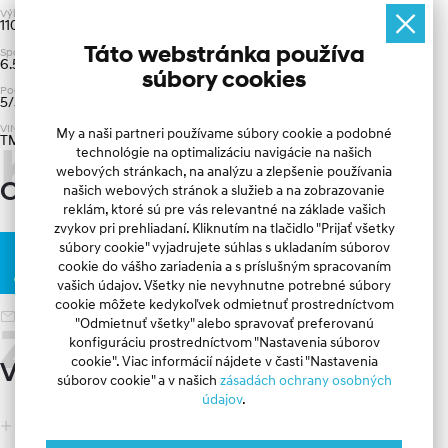
Dojazdové rezervné koleso, Vonkajšie kľučky dverí vo farbe vozidla, 
Výkon
Karoséria
Druh paliva
Vonkajšie spätné zrkadlá vo farbe vozidla, Vonkajšie spätné zrkadlá s 
110 kW
Kombi
Benzín
ukazovateľmi smeru, Chrómovaná lišta okolo bočných okien, 
Táto webstránka používa
Spotreba
Farba karosérie
Čalúnenie
Mriežka chladiča v kombinácii čierna/chróm, Predné LED 
6.5 l/100 km
Zelená Perleťová
Látkové Čierna
súbory cookies
reflektorové svetlomety so statickým LED prisvecovaním zákrut, 
Počet dverí/miest
Prevodovka
Emisie CO
LED denné svetlá, Predné hmlové svetlomety, Zadné LED 
2
5/5
Automatická
147 g/km
kombinované svetlá, Pozdĺžne strešné lyžin
VIN
My a naši partneri používame súbory cookie a podobné
TMAH381E7TJ202677
Kontakt
technológie na optimalizáciu navigácie na našich
Bezpečnosť: ABS + BAS, Stabilizačný systém ESC, Elektronická 
webových stránkach, na analýzu a zlepšenie používania
parkovacia brzda s funkciou Auto Hold, Asistent na rozjazd do kopca 
Osobný konzultant ponuky
našich webových stránok a služieb a na zobrazovanie
HAC, Airbag vodiča a spolujazdca (vypínateľný), Predné bočné 
reklám, ktoré sú pre vás relevantné na základe vašich
airbagy, Okenné airbagy vpredu a vzadu, Automatické uzamknutie 
zvykov pri prehliadaní. Kliknutím na tlačidlo "Prijať všetky
vozidla pri rozjazde, TPMS, ISOFIX, Systém autonómneho 
súbory cookie" vyjadrujete súhlas s ukladaním súborov
núdzového brzdenia FCA s ochranou chodcov a cyklistov a systém 
Tatiana Halvoníková
cookie do vášho zariadenia a s príslušným spracovaním
varovania pred čelným nárazom FCW, Systém na sledovanie 
vašich údajov. Všetky nie nevyhnutne potrebné súbory
pozornosti vodiča kamerou v interiéri ICC, Systém na sledovanie 
cookie môžete kedykoľvek odmietnuť prostredníctvom
únavy vodiča DAW, Systém automatického brzdenia na prevenciu 
predaj1.hyundai@autoprofitgroup.sk
"Odmietnuť všetky" alebo spravovať preferovanú
viacnásobnej kolízie v prípade nehody MCB, Automatické 
Zahrnuté
konfiguráciu prostredníctvom "Nastavenia súborov
prepínanie diaľkových svetiel HBA, Asistent na inteligentné 
cookie". Viac informácií nájdete v časti "Nastavenia
rozoznávanie dopravných značiek obmedzujúcich max. povolenú 
Vybavenie
súborov cookie" a v našich
zásadách ochrany osobných
rýchlosť ISLA, Systém na automatické udržanie vozidla v jazdnom 
údajov
.
pruhu LKA, Systém na nasledovanie jazdného pruhu LFA, 
Upozornenie na prítomnosť cestujúcich na zadných sedadlách ROA 
ABS
Prisvietenie do zákrut
(bez senzoru pohybu)