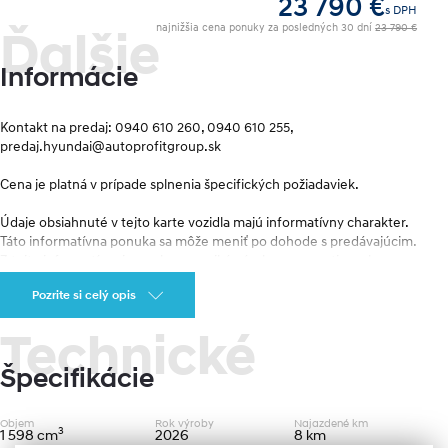
23 790 €
s DPH
najnižšia cena ponuky za posledných 30 dní
23 790 €
Ďalšie
Informácie
Kontakt na predaj: 0940 610 260, 0940 610 255, 
predaj.hyundai@autoprofitgroup.sk
Cena je platná v prípade splnenia špecifických požiadaviek. 
Údaje obsiahnuté v tejto karte vozidla majú informatívny charakter. 
Táto informatívna ponuka sa môže meniť po dohode s predávajúcim. 
Z tejto informatívnej ponuky nevzniká nárok na uzavretie zmluvy.
Pozrite si celý opis
Technické
Výbava
Špecifikácie
Prevodovka a pohon: ISG (Idle Stop & Go Systém), Systém 
inteligentného manažmentu alternátora
Objem
Rok výroby
Najazdené km
Vonkajšia výbava: Zliatinové disky kolies s pneumatikami 205/55 R16, 
3
1 598 cm
2026
8 km