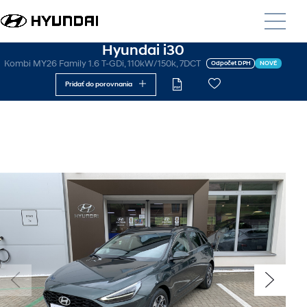
Hyundai i30
Kombi MY26 Family 1.6 T-GDi, 110kW/150k, 7DCT
Odpočet DPH
NOVÉ
Pridať do porovnania