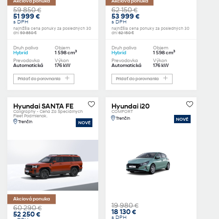
Akciová ponuka
Akciová ponuka
59 850 €
62 150 €
51 999 €
53 999 €
s DPH
s DPH
najnižšia cena ponuky za posledných 30
najnižšia cena ponuky za posledných 30
dní
59 850 €
dní
62 150 €
Druh paliva
Objem
Druh paliva
Objem
3
3
Hybrid
1 598 cm
Hybrid
1 598 cm
Prevodovka
Výkon
Prevodovka
Výkon
Automatická
176 kW
Automatická
176 kW
Pridať do porovnania
Pridať do porovnania
Hyundai SANTA FE
Hyundai i20
Caligraphy - Cena Za Špeciálnych
COMFORT
Fleet Podmienok.
Trenčín
NOVÉ
Trenčín
NOVÉ
Akciová ponuka
19 980 €
60 290 €
18 130 €
52 250 €
s DPH