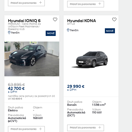
Pridať do porovnania
Pridať do porovnania
Hyundai IONIQ 6
Hyundai KONA
PREMIUM - Cena Platná Za
STYLE
Určitých Fleet Podmienok/
Posledný KUS
Trenčín
NOVÉ
Trenčín
NOVÉ
63 895 €
29 990 €
42 700 €
s DPH
s DPH
najnižšia cena ponuky za posledných 30
dní
63 895 €
Druh paliva
Objem
3
Benzín
1 598 cm
Druh paliva
Objem
Prevodovka
Výkon
Elektro
-
Automatická
110 kW
Prevodovka
Výkon
(DCT)
Automatická
168 kW
(eCVT)
Pridať do porovnania
Pridať do porovnania