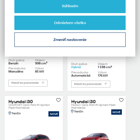
Súhlasím
Odmietam všetko
44 150 €
Zmeniť nastavenie
35 400 €
20 400 €
s DPH
s DPH
najnižšia cena ponuky za posledných 30
dní
44 150 €
Druh paliva
Objem
3
Benzín
998 cm
Druh paliva
Objem
3
Hybrid
1 598 cm
Prevodovka
Výkon
Manuálna
85 kW
Prevodovka
Výkon
Automatická
176 kW
Pridať do porovnania
Pridať do porovnania
Hyundai i30
Hyundai i30
COMFORT Cena Plátí Pri Splnení
FAMILY Cena Plátí Pri Splnení Fleet
Fleet Podmienok
Podmienok
Trenčín
NOVÉ
Trenčín
NOVÉ