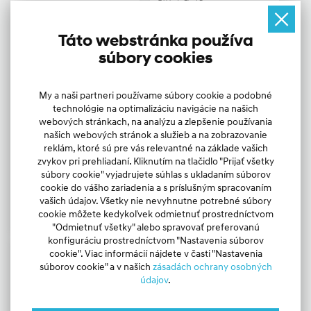
Základe Fleet Programu
Trenčín
NOVÉ
Trenčín
NOVÉ
Táto webstránka používa
súbory cookies
My a naši partneri používame súbory cookie a podobné
technológie na optimalizáciu navigácie na našich
webových stránkach, na analýzu a zlepšenie používania
26 900 €
29 500 €
našich webových stránok a služieb a na zobrazovanie
s DPH
s DPH
reklám, ktoré sú pre vás relevantné na základe vašich
zvykov pri prehliadaní. Kliknutím na tlačidlo "Prijať všetky
Druh paliva
Objem
Druh paliva
Objem
3
Benzín
1 598 cm
3
Benzín
1 598 cm
súbory cookie" vyjadrujete súhlas s ukladaním súborov
Prevodovka
Výkon
Prevodovka
Výkon
cookie do vášho zariadenia a s príslušným spracovaním
Automatická
110 kW
Automatická
132 kW
(DCT)
(DCT)
vašich údajov. Všetky nie nevyhnutne potrebné súbory
cookie môžete kedykoľvek odmietnuť prostredníctvom
Pridať do porovnania
Pridať do porovnania
"Odmietnuť všetky" alebo spravovať preferovanú
konfiguráciu prostredníctvom "Nastavenia súborov
cookie". Viac informácií nájdete v časti "Nastavenia
Hyundai i30
Hyundai TUCSON
COMFORT Cena Plátí Pri Splnení
TUCSON BLACK LINE ...Cena Len
súborov cookie" a v našich
zásadách ochrany osobných
Fleet Podmienok
Za Určitých Podmienok
Trenčín
údajov
.
NOVÉ
Trenčín
NOVÉ