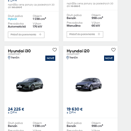
s DPH
najnižšia cena ponuky za posledných 30
najnižšia cena ponuky za posledných 30
dní
19 980 €
dní
60 290 €
Druh paliva
Objem
Druh paliva
Objem
3
Benzín
998 cm
3
Hybrid
1 598 cm
Prevodovka
Výkon
Prevodovka
Výkon
Manuálna
66 kW
Automatická
176 kW
Pridať do porovnania
Pridať do porovnania
Hyundai i30
Hyundai i20
COMFORT
COMFORT
Trenčín
Trenčín
NOVÉ
NOVÉ
24 225 €
19 630 €
s DPH
s DPH
Druh paliva
Objem
Druh paliva
Objem
3
3
Benzín
1 598 cm
Benzín
998 cm
Prevodovka
Výkon
Prevodovka
Výkon