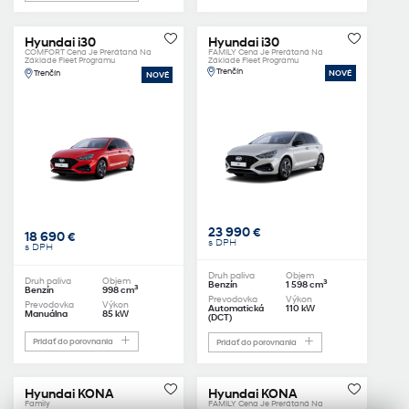
Hyundai i30
Hyundai i30
COMFORT Cena Je Prerátaná Na
FAMILY Cena Je Prerátaná Na
Základe Fleet Programu
Základe Fleet Programu
Trenčín
Trenčín
NOVÉ
NOVÉ
23 990 €
18 690 €
s DPH
s DPH
Druh paliva
Objem
Druh paliva
Objem
3
Benzín
1 598 cm
3
Benzín
998 cm
Prevodovka
Výkon
Prevodovka
Výkon
Automatická
110 kW
Manuálna
85 kW
(DCT)
Pridať do porovnania
Pridať do porovnania
Hyundai KONA
Hyundai KONA
Family
FAMILY Cena Je Prerátaná Na