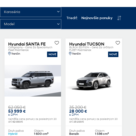
Triediť:
Najnovšie ponuky
Hyundai SANTA FE
Hyundai TUCSON
Calligraphy - Cana Za Špeciálnych
BLACK EDITION - Cena Za Určitých
Fleet Podmienok
FLEET Podmienok
Trenčín
Trenčín
NOVÉ
NOVÉ
62 050 €
35 200 €
53 999 €
28 000 €
s DPH
s DPH
najnižšia cena ponuky za posledných 30
najnižšia cena ponuky za posledných 30
dní
62 050 €
dní
35 200 €
Druh paliva
Objem
Druh paliva
Objem
3
3
Hybrid
1 600 cm
Benzín
1 598 cm