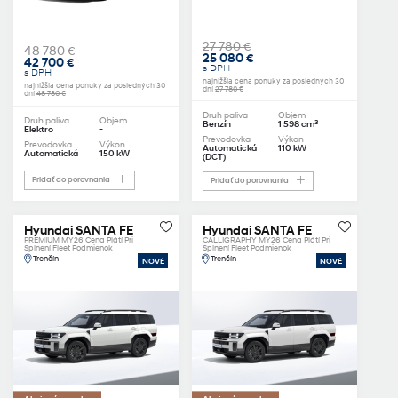
27 780 €
48 780 €
25 080 €
42 700 €
s DPH
s DPH
najnižšia cena ponuky za posledných 30
najnižšia cena ponuky za posledných 30
dní
27 780 €
dní
48 780 €
Druh paliva
Objem
Druh paliva
Objem
3
Benzín
1 598 cm
Elektro
-
Prevodovka
Výkon
Prevodovka
Výkon
Automatická
110 kW
Automatická
150 kW
(DCT)
Pridať do porovnania
Pridať do porovnania
Hyundai SANTA FE
Hyundai SANTA FE
PREMIUM MY26 Cena Plátí Pri
CALLIGRAPHY MY26 Cena Plátí Pri
Splnení Fleet Podmienok
Splnení Fleet Podmienok
Trenčín
Trenčín
NOVÉ
NOVÉ