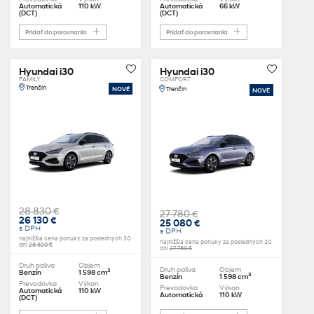
Automatická
110 kW
Automatická
66 kW
(DCT)
(DCT)
Pridať do porovnania
Pridať do porovnania
Hyundai i30
Hyundai i30
FAMILY
COMFORT
Trenčín
NOVÉ
Trenčín
NOVÉ
28 830 €
27 780 €
26 130 €
25 080 €
s DPH
s DPH
najnižšia cena ponuky za posledných 30
najnižšia cena ponuky za posledných 30
dní
28 830 €
dní
27 780 €
Druh paliva
Objem
Druh paliva
Objem
3
Benzín
1 598 cm
3
Benzín
1 598 cm
Prevodovka
Výkon
Prevodovka
Výkon
Automatická
110 kW
Automatická
110 kW
(DCT)