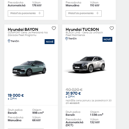
Prevodovka
Výkon
Prevodovka
Výkon
Automatická
176 kW
Manuálna
110 kW
Pridať do porovnania
Pridať do porovnania
Hyundai BAYON
Hyundai TUCSON
COMFORT Cena Je Prerátaná Na
BLACK LINE - Cena Za Určitých
Základe Fleet Programu
Fleet Podmienok
Trenčín
NOVÉ
Trenčín
NOVÉ
40 020 €
31 970 €
19 000 €
s DPH
s DPH
najnižšia cena ponuky za posledných 30
dní
40 020 €
Druh paliva
Objem
Druh paliva
Objem
3
Benzín
998 cm
3
Benzín
1 598 cm
Prevodovka
Výkon
Prevodovka
Výkon
Manuálna
66 kW
Automatická
132 kW
(DCT)