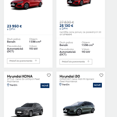
27 830 €
25 130 €
23 950 €
s DPH
s DPH
najnižšia cena ponuky za posledných 30
dní
27 830 €
Druh paliva
Objem
3
Benzín
1 598 cm
Druh paliva
Objem
3
Benzín
1 598 cm
Prevodovka
Výkon
Automatická
110 kW
Prevodovka
Výkon
(DCT)
Automatická
110 kW
(DCT)
Pridať do porovnania
Pridať do porovnania
Hyundai KONA
Hyundai i30
STYLE- Cena Za Určitých Fleet
COMFORT Cena Plátí Pri Splnení
Podmienok
Fleet Podmienok
Trenčín
Trenčín
NOVÉ
NOVÉ